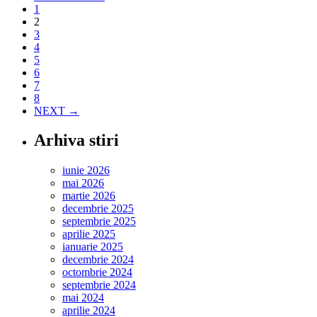
1
–
2
conferință
3
dedicată
4
cărții
5
vechi
6
7
8
NEXT →
Arhiva stiri
iunie 2026
mai 2026
martie 2026
decembrie 2025
septembrie 2025
aprilie 2025
ianuarie 2025
decembrie 2024
octombrie 2024
septembrie 2024
mai 2024
aprilie 2024