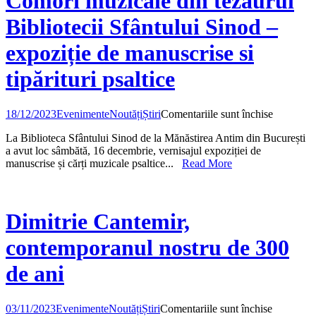
Comori muzicale din tezaurul
Bibliotecii Sfântului Sinod –
expoziție de manuscrise si
tipărituri psaltice
pentru
18/12/2023
Evenimente
Noutăți
Știri
Comentariile sunt închise
Comori
La Biblioteca Sfântului Sinod de la Mănăstirea Antim din București
muzicale
a avut loc sâmbătă, 16 decembrie, vernisajul expoziției de
din
manuscrise și cărți muzicale psaltice...
Read More
tezaurul
Biblioteci
Sfântului
Sinod
–
Dimitrie Cantemir,
expoziție
de
contemporanul nostru de 300
manuscri
si
de ani
tipărituri
psaltice
pentru
03/11/2023
Evenimente
Noutăți
Știri
Comentariile sunt închise