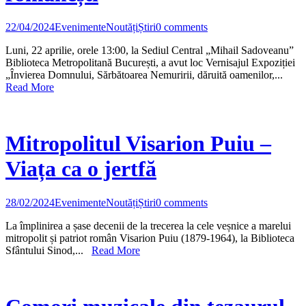
22/04/2024
Evenimente
Noutăți
Știri
0 comments
Luni, 22 aprilie, orele 13:00, la Sediul Central „Mihail Sadoveanu”
Biblioteca Metropolitană București, a avut loc Vernisajul Expoziției
„Învierea Domnului, Sărbătoarea Nemuririi, dăruită oamenilor,...
Read More
Mitropolitul Visarion Puiu –
Viața ca o jertfă
28/02/2024
Evenimente
Noutăți
Știri
0 comments
La împlinirea a șase decenii de la trecerea la cele veșnice a marelui
mitropolit și patriot român Visarion Puiu (1879-1964), la Biblioteca
Sfântului Sinod,...
Read More