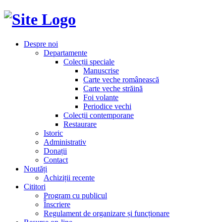
Despre noi
Departamente
Colecții speciale
Manuscrise
Carte veche românească
Carte veche străină
Foi volante
Periodice vechi
Colecții contemporane
Restaurare
Istoric
Administrativ
Donații
Contact
Noutăți
Achiziții recente
Cititori
Program cu publicul
Înscriere
Regulament de organizare și funcționare