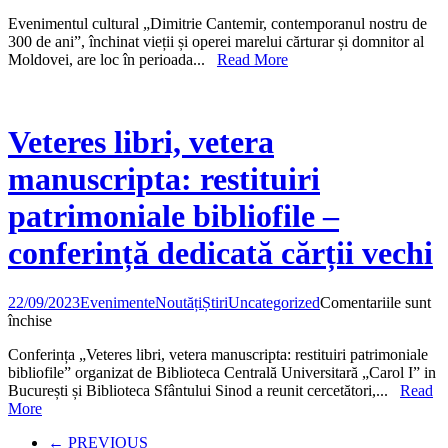
Dimitrie
Evenimentul cultural „Dimitrie Cantemir, contemporanul nostru de
Cantemir,
300 de ani”, închinat vieții și operei marelui cărturar și domnitor al
contempo
Moldovei, are loc în perioada...
Read More
nostru
de
300
de
ani
Veteres libri, vetera
manuscripta: restituiri
patrimoniale bibliofile –
conferință dedicată cărții vechi
22/09/2023
Evenimente
Noutăți
Știri
Uncategorized
Comentariile sunt
pentru
închise
Veteres
Confe­rința „Veteres libri, vetera manuscripta: restituiri patrimoniale
libri,
bibliofile” organizat de Biblioteca Centrală Universitară „Carol I” in
vetera
București și Biblioteca Sfântului Sinod a reunit cercetători,...
Read
manuscripta:
More
restituiri
patrimoniale
← PREVIOUS
bibliofile