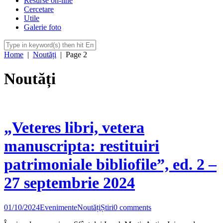
Resurse on-line
Cercetare
Utile
Galerie foto
Home
|
Noutăți
|
Page 2
Noutăți
„Veteres libri, vetera
manuscripta: restituiri
patrimoniale bibliofile”, ed. 2 –
27 septembrie 2024
01/10/2024
Evenimente
Noutăți
Știri
0 comments