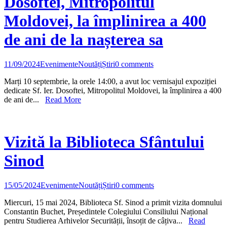
Dosoftei, Mitropolitul
Moldovei, la împlinirea a 400
de ani de la nașterea sa
11/09/2024
Evenimente
Noutăți
Știri
0 comments
Marți 10 septembrie, la orele 14:00, a avut loc vernisajul expoziției
dedicate Sf. Ier. Dosoftei, Mitropolitul Moldovei, la împlinirea a 400
de ani de...
Read More
Vizită la Biblioteca Sfântului
Sinod
15/05/2024
Evenimente
Noutăți
Știri
0 comments
Miercuri, 15 mai 2024, Biblioteca Sf. Sinod a primit vizita domnului
Constantin Buchet, Președintele Colegiului Consiliului Național
pentru Studierea Arhivelor Securității, însoțit de câțiva...
Read