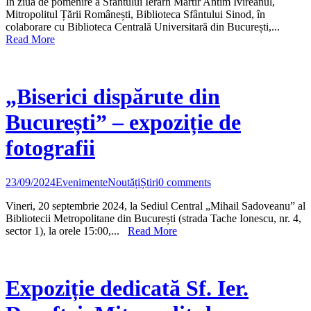
În ziua de pomenire a Sfântului Ierarh Martir Antim Ivireanul,
Mitropolitul Țării Românești, Biblioteca Sfântului Sinod, în
colaborare cu Biblioteca Centrală Universitară din București,...
Read More
„Biserici dispărute din
București” – expoziție de
fotografii
23/09/2024
Evenimente
Noutăți
Știri
0 comments
Vineri, 20 septembrie 2024, la Sediul Central „Mihail Sadoveanu” al
Bibliotecii Metropolitane din București (strada Tache Ionescu, nr. 4,
sector 1), la orele 15:00,...
Read More
Expoziție dedicată Sf. Ier.